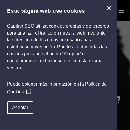
Esta página web usa cookies
Capitán SEO utiliza cookies propias y de terceros
para analizar el tráfico en nuestra web mediante
la obtención de los datos necesarios para
estudiar su navegación. Puede aceptar todas las
cookies pulsando el botón “Aceptar” o
configurarlas o rechazar su uso en esta misma
ventana.
¿CÓMO COMBATE
Puede obtener más información en la
Política de
GOOGLE LAS
Cookies
(Opens
RESEÑAS FALSAS?
in
a
Aceptar
new
window)