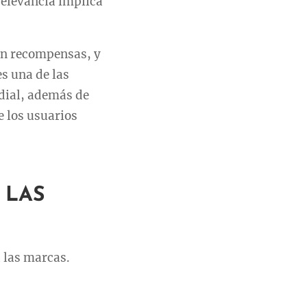
relevancia implica
nen recompensas, y
es una de las
dial, además de
e los usuarios
 LAS
 las marcas.