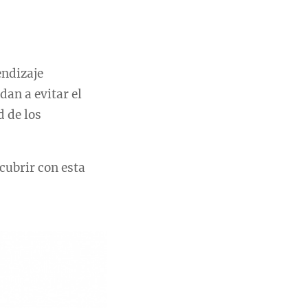
endizaje
an a evitar el
d de los
cubrir con esta