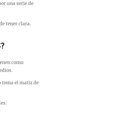
por una serie de
e tener clara.
?
tienen como
edios.
o toma el matiz de
les: