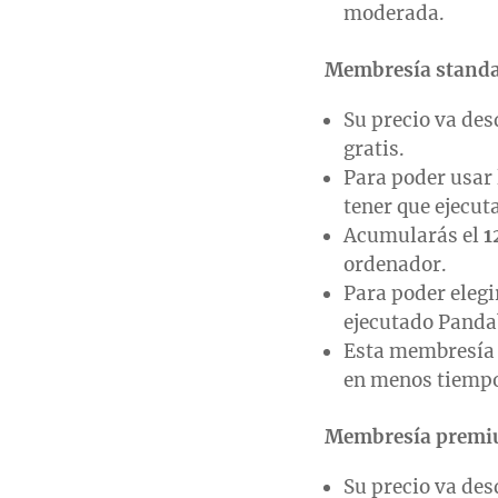
moderada.
Membresía standa
Su precio va de
gratis.
Para poder usar
tener que ejecut
Acumularás el
1
ordenador.
Para poder elegi
ejecutado Pandab
Esta membresía 
en menos tiempo 
Membresía prem
Su precio va de