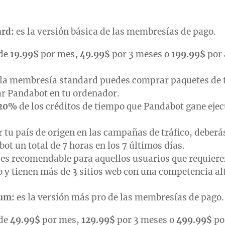
rd:
es la versión básica de las membresías de pago.
sde
19.99$
por mes,
49.99$
por 3 meses o
199.99$
por 
 la membresía standard puedes comprar paquetes de t
ar Pandabot en tu ordenador.
20%
de los créditos de tiempo que Pandabot gane eje
r tu país de origen en las campañas de tráfico, deberá
ot un total de 7 horas en los 7 últimos días.
es recomendable para aquellos usuarios que requiere
y tienen más de 3 sitios web con una competencia al
ium:
es la versión más pro de las membresías de pago.
sde
49.99$
por mes,
129.99$
por 3 meses o
499.99$
po