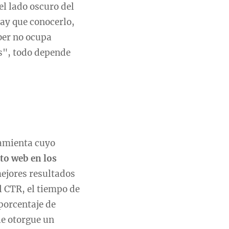
el lado oscuro del
hay que conocerlo,
aber no ocupa
s", todo depende
amienta cuyo
ito web en los
mejores resultados
l CTR, el tiempo de
porcentaje de
le otorgue un