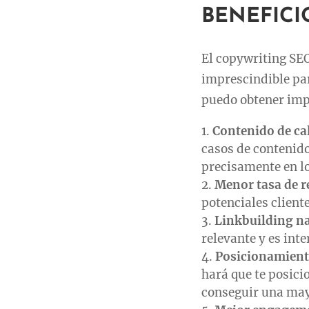
BENEFICI
El copywriting SEO
imprescindible p
puedo obtener imp
Contenido de cal
casos de contenido
precisamente en lo
Menor tasa de r
potenciales client
Linkbuilding na
relevante y es int
Posicionamient
hará que te posici
conseguir una mayo