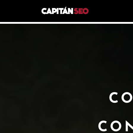
CO
CO