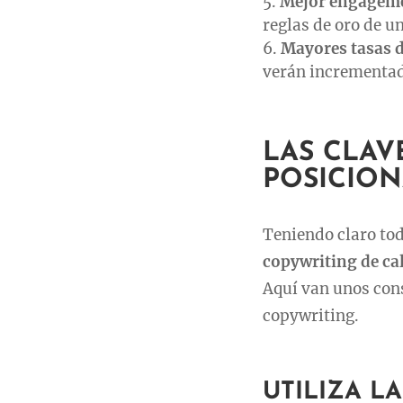
Mejor engagem
reglas de oro de u
Mayores tasas d
verán incrementad
LAS CLAV
POSICIO
Teniendo claro tod
copywriting de ca
Aquí van unos cons
copywriting.
UTILIZA L