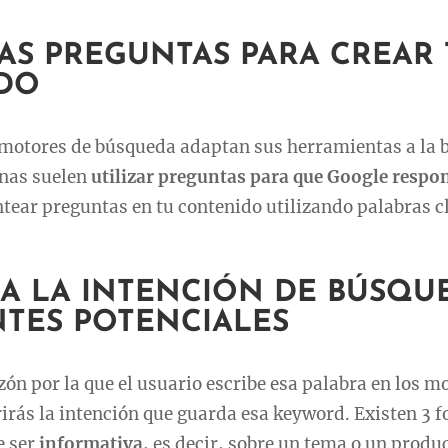
LAS PREGUNTAS PARA CREAR
DO
 motores de búsqueda adaptan sus herramientas a la 
onas suelen
utilizar preguntas para que Google respo
tear preguntas en tu contenido utilizando palabras c
CA LA INTENCIÓN DE BÚSQU
NTES POTENCIALES
azón por la que el usuario escribe esa palabra en los m
irás la intención que guarda esa keyword. Existen 3 
e ser
informativa,
es decir, sobre un tema o un produ