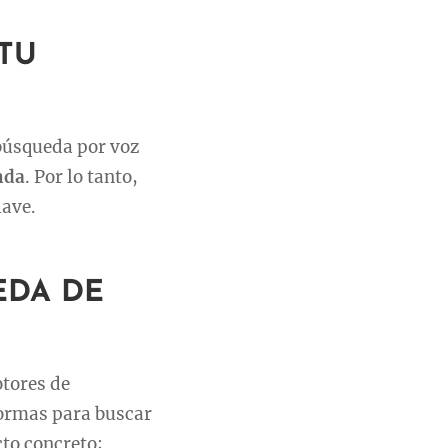
 TU
búsqueda por voz
nda
. Por lo tanto,
lave.
EDA DE
otores de
formas para buscar
cto concreto;