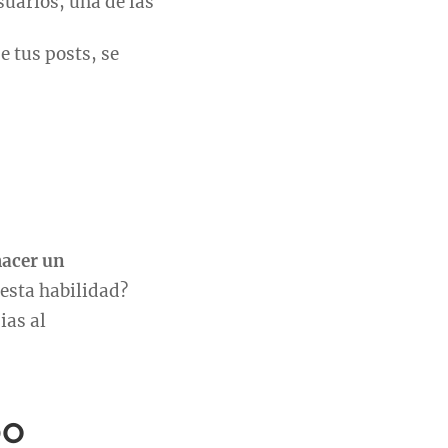
usuarios, una de las
e tus posts, se
hacer un
sta habilidad?
ias al
DO