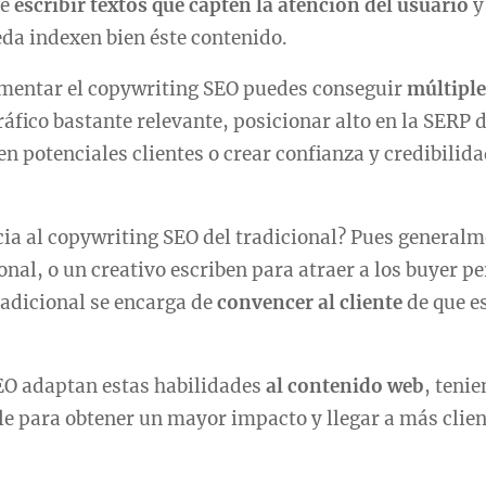
de
escribir textos que capten la atención del usuario
y 
da indexen bien éste contenido.
ementar el copywriting SEO puedes conseguir
múltiple
áfico bastante relevante, posicionar alto en la SERP 
 en potenciales clientes o crear confianza y credibilid
cia al copywriting SEO del tradicional? Pues generalm
onal, o un creativo escriben para atraer a los buyer p
tradicional se encarga de
convencer al cliente
de que es
EO adaptan estas habilidades
al contenido web
, teni
e para obtener un mayor impacto y llegar a más clien